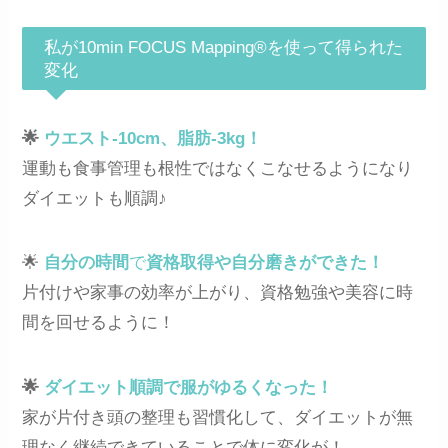
私が10min FOCUS Mapping®を使って得られた
変化
🌟
ウエスト-10cm、脂肪-3kg
！
運動も食事管理も根性ではなくこなせるようになり
ダイエットも順調♪
🌟
自分の時間
で
資格取得や自分磨きができた！
片付けや家事の効率が上がり、資格勉強や美容に時
間を回せるように！
🌟
ダイエット順調で服がゆるくなった！
家が片付き頭の整理も習慣化して、ダイエットが無
理なく継続できていることで体に変化が！